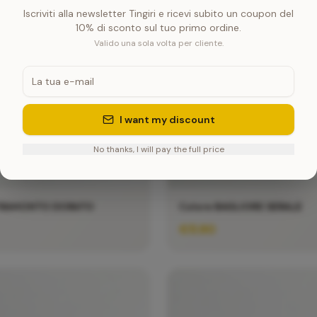
Iscriviti alla newsletter Tingiri e ricevi subito un coupon del
10% di sconto sul tuo primo ordine.
Valido una sola volta per cliente.
I want my discount
No thanks, I will pay the full price
 TRAMONTO DORATO
Colore BAGLIORE SERALE
€5.90